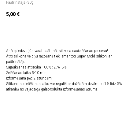
Paātrinātajs -30g
5,00
€
PIEVIENOT GROZAM
Ar šo piedevu jūs varat paātrināt silikona sacietēšanas procesu!
Ātro silikona veidņu ražošanā tiek izmantoti Super Mold silikoni ar
paātrinātāju.
Sajaukšanas attiecība 100% : 2.% -3%
Želēšanas laiks 5-10 min.
Izformēšana pēc 2 stundām.
Silikona sacietēšanas laiku var regulēt ar dažādām devām no 1% līdz 3%,
atkarībā no vajadzīgā galaprodukta izformēšanas ātruma.