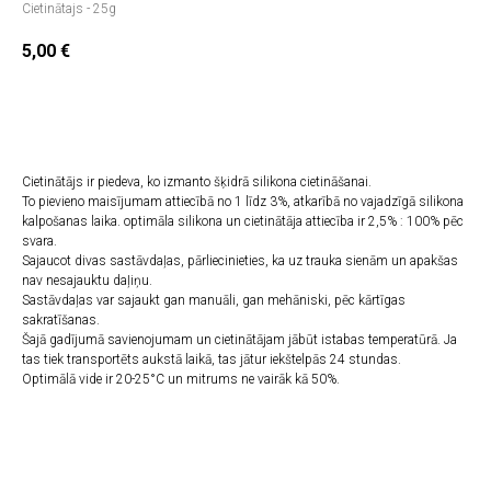
Cietinātajs - 25g
5,00
€
PIEVIENOT GROZAM
Cietinātājs ir piedeva, ko izmanto šķidrā silikona cietināšanai.
To pievieno maisījumam attiecībā no 1 līdz 3%, atkarībā no vajadzīgā silikona
kalpošanas laika. optimāla silikona un cietinātāja attiecība ir 2,5% : 100% pēc
svara.
Sajaucot divas sastāvdaļas, pārliecinieties, ka uz trauka sienām un apakšas
nav nesajauktu daļiņu.
Sastāvdaļas var sajaukt gan manuāli, gan mehāniski, pēc kārtīgas
sakratīšanas.
Šajā gadījumā savienojumam un cietinātājam jābūt istabas temperatūrā. Ja
tas tiek transportēts aukstā laikā, tas jātur iekštelpās 24 stundas.
Optimālā vide ir 20-25°C un mitrums ne vairāk kā 50%.