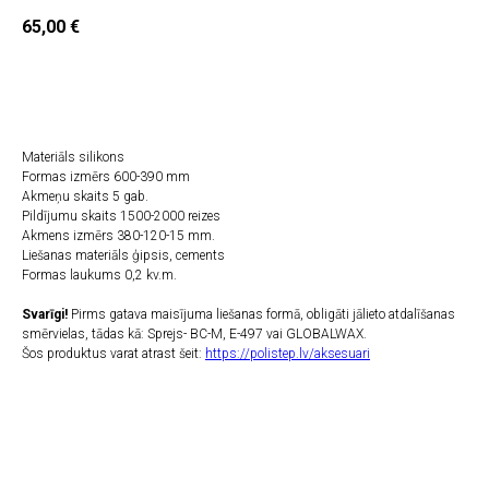
65,00
€
PIEVIENOT GROZAM
Materiāls silikons
Formas izmērs 600-390 mm
Akmeņu skaits 5 gab.
Pildījumu skaits 1500-2000 reizes
Akmens izmērs 380-120-15 mm.
Liešanas materiāls ģipsis, cements
Formas laukums 0,2 kv.m.
Svarīgi!
Pirms gatava maisījuma liešanas formā, obligāti jālieto atdalīšanas
smērvielas, tādas kā: Sprejs- BC-M, E-497 vai GLOBALWAX.
Šos produktus varat atrast šeit:
https://polistep.lv/aksesuari