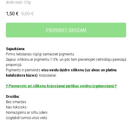
disko rozā - 20g
1,50
€
5,00
€
PIEVIENOT GROZAM
Sajaukšana:
Pirms lietošanas rūpīgi samaisiet pigmentu.
Sajauc silikonu ar pigmentu 1-3%. un pēc tam pievienojiet cietinātāju pareizajā
proporcijā.
Pigments ir piemērots
visu veidu šķidro silikonu (uz alvas un platīna
katalizātora bāzes)
krāsošanai.
!! Piemerots arī silikonu krāsošanai pārtikas veidņu izgatavošanā !!
Drošība:
Bez smaržas.
Nav toksisks.
Nomazgāms ar siltu ūdeni.
Uzglabāt tumšā vēsā vietā.