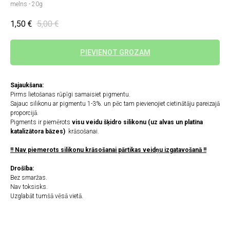
melns - 20g
1,50
€
5,00
€
PIEVIENOT GROZAM
Sajaukšana:
Pirms lietošanas rūpīgi samaisiet pigmentu.
Sajauc silikonu ar pigmentu 1-3%. un pēc tam pievienojiet cietinātāju pareizajā
proporcijā.
Pigments ir piemērots
visu veidu šķidro silikonu (uz alvas un platīna
katalizātora bāzes)
krāsošanai.
!! Nav piemerots silikonu krāsošanai pārtikas veidņu izgatavošanā !!
Drošība:
Bez smaržas.
Nav toksisks.
Uzglabāt tumšā vēsā vietā.