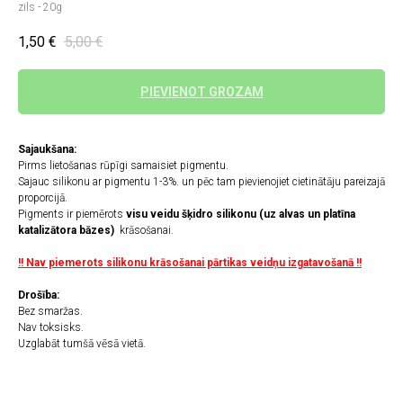
zils - 20g
1,50
€
5,00
€
PIEVIENOT GROZAM
Sajaukšana:
Pirms lietošanas rūpīgi samaisiet pigmentu.
Sajauc silikonu ar pigmentu 1-3%. un pēc tam pievienojiet cietinātāju pareizajā
proporcijā.
Pigments ir piemērots
visu veidu šķidro silikonu (uz alvas un platīna
katalizātora bāzes)
krāsošanai.
!! Nav piemerots silikonu krāsošanai pārtikas veidņu izgatavošanā !!
Drošība:
Bez smaržas.
Nav toksisks.
Uzglabāt tumšā vēsā vietā.