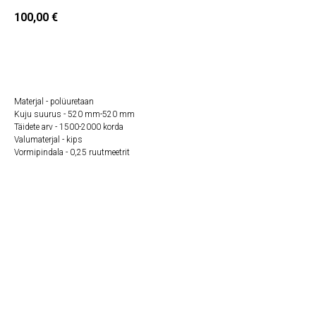
100,00
€
Lisa ostukorvi
Materjal - polüuretaan
Kuju suurus - 520 mm-520 mm
Täidete arv - 1500-2000 korda
Valumaterjal - kips
Vormipindala - 0,25 ruutmeetrit