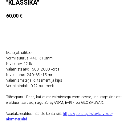
"KLASSIKA"
60,00
€
Lisa ostukorvi
Materjal: silikoon
Vormi suurus: 440–510mm
Kivide arv: 12 tk
Valamiste arv: 1500–2000 korda
Kivi suurus: 240 -65 - 15 mm
Valamismaterjalid: tsement ja kips
Vormi pindala: 0,22 ruutmeetrit
Tähelepanu! Enne, kui valate valmissegu vormidesse, kasutage kindlasti
eraldusmäärdeid, nagu Spray-VS-M, E-497 või GLOBALWAX.
Vaadake eraldusmäärete kohta siit.
https://polistep.lv/ee/tarvikud-
abimaterjalid