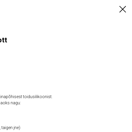
ott
napõhisest toidusilikoonist.
 jaoks nagu:
 taigen jne)