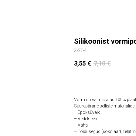
Silikoonist vormip
X-27-4
3,55
€
7,10
€
Lisa ostukorvi
Vorm on valmistatud 100% plaati
Suurepärane selliste materjalide
– Epoksüvaik
– Vedelseep
– Vaha
– Toidusegud (šokolaad, želatiin,