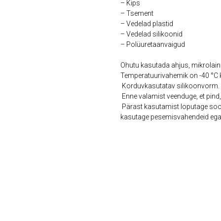
– Kips
– Tsement
– Vedelad plastid
– Vedelad silikoonid
– Polüuretaanvaigud
Ohutu kasutada ahjus, mikrolai
Temperatuurivahemik on -40 °C 
Korduvkasutatav silikoonvorm. K
Enne valamist veenduge, et pind,
Pärast kasutamist loputage sooj
kasutage pesemisvahendeid ega