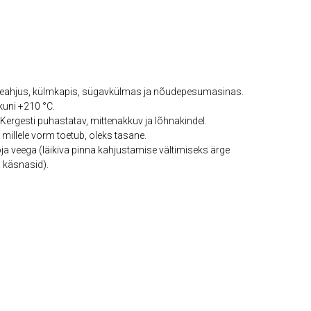
neahjus, külmkapis, sügavkülmas ja nõudepesumasinas.
kuni +210 °C.
ergesti puhastatav, mittenakkuv ja lõhnakindel.
 millele vorm toetub, oleks tasane.
a veega (läikiva pinna kahjustamise vältimiseks ärge
 käsnasid).