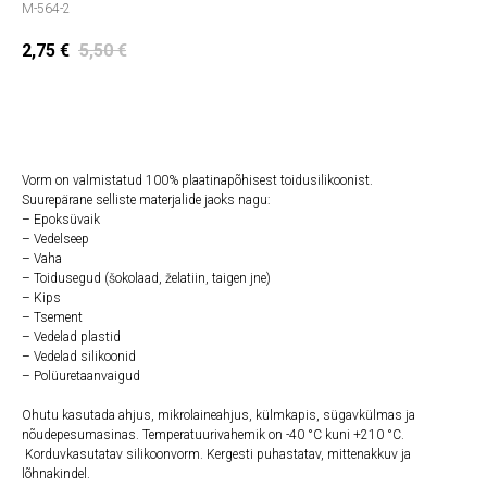
M-564-2
2,75
€
5,50
€
Lisa ostukorvi
Vorm on valmistatud 100% plaatinapõhisest toidusilikoonist.
Suurepärane selliste materjalide jaoks nagu:
– Epoksüvaik
– Vedelseep
– Vaha
– Toidusegud (šokolaad, želatiin, taigen jne)
– Kips
– Tsement
– Vedelad plastid
– Vedelad silikoonid
– Polüuretaanvaigud
Ohutu kasutada ahjus, mikrolaineahjus, külmkapis, sügavkülmas ja
nõudepesumasinas. Temperatuurivahemik on -40 °C kuni +210 °C.
Korduvkasutatav silikoonvorm. Kergesti puhastatav, mittenakkuv ja
lõhnakindel.