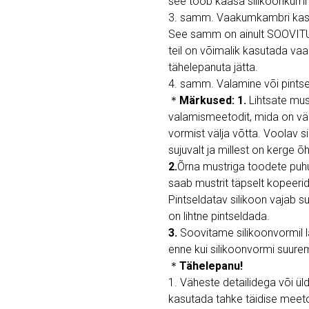
see toob kaasa silikoonkumm
3. samm. Vaakumkambri kas
See samm on ainult SOOVITUS
teil on võimalik kasutada vaa
tähelepanuta jätta.
4. samm. Valamine või pints
＊
Märkused: 1.
Lihtsate mu
valamismeetodit, mida on väga
vormist välja võtta. Voolav s
sujuvalt ja millest on kerge
2.
Õrna mustriga toodete puh
saab mustrit täpselt kopeerid
Pintseldatav silikoon vajab s
on lihtne pintseldada.
3.
Soovitame silikoonvormil l
enne kui silikoonvormi suur
＊
Tähelepanu!
1. Väheste detailidega või ül
kasutada tahke täidise meetod