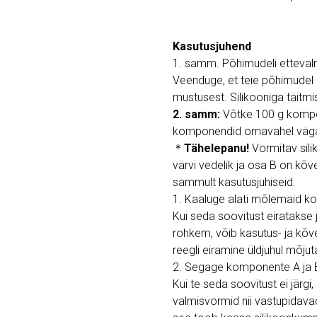
Kasutusjuhend
1. samm. Põhimudeli etteval
Veenduge, et teie põhimudel 
mustusest. Silikooniga täitmi
2. samm:
Võtke 100 g kompon
komponendid omavahel väga h
＊
Tähelepanu!
Vormitav sil
värvi vedelik ja osa B on kõv
sammult kasutusjuhiseid.
1. Kaaluge alati mõlemaid
Kui seda soovitust eiratakse
rohkem, võib kasutus- ja kõ
reegli eiramine üldjuhul mõju
2. Segage komponente A ja B 
Kui te seda soovitust ei järgi,
valmisvormid nii vastupidava