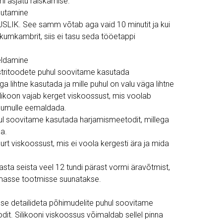
i asjatu raiskamise.
utamine
LIK. See samm võtab aga vaid 10 minutit ja kui
kumkambrit, siis ei tasu seda tööetappi
eldamine
stritoodete puhul soovitame kasutada
 lihtne kasutada ja mille puhul on valu väga lihtne
ilikoon vajab kerget viskoossust, mis voolab
 õhumulle eemaldada.
ul soovitame kasutada harjamismeetodit, millega
a.
uurt viskoossust, mis ei voola kergesti ära ja mida
asta seista veel 12 tundi pärast vormi äravõtmist,
emasse tootmisse suunatakse.
dse detailideta põhimudelite puhul soovitame
it. Silikooni viskoossus võimaldab sellel pinna