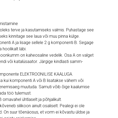
mistamine
oleks terve ja kasutamiseks valmis. Puhastage see
seks kinnitage see laua või muu pinna külge.
enti A ja lisage sellele 2 g komponenti B. Segage
oolikalt läbi.
ikoonkumm on kaheosaline vedelik. Osa A on valget
endi või katalüsaator. Järgige kindlasti samm-
 komponente ELEKTROONILISE KAALUGA.
 ja kui komponenti A või B lisatakse vähem või
venemisaeg muutuda. Samuti võib õige kaalumise
tada töö tulemust.
omavahel ühtlaselt ja põhjalikult.
 kõveneb silikoon ainult osaliselt. Pealegi ei ole
d. On suur tõenäosus, et vorm ei kõvastu üldse ja