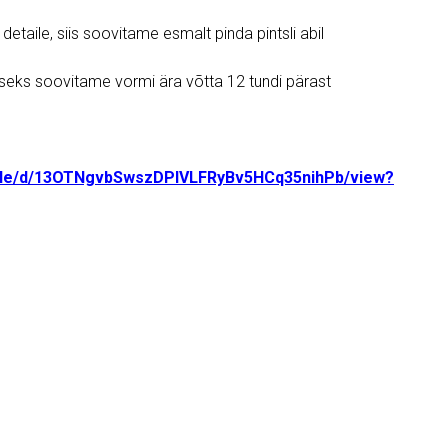
detaile, siis soovitame esmalt pinda pintsli abil
seks soovitame vormi ära võtta 12 tundi pärast
/file/d/13OTNgvbSwszDPIVLFRyBv5HCq35nihPb/view?