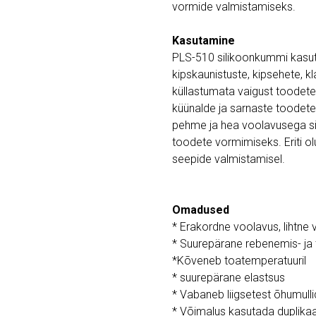
vormide valmistamiseks.
Kasutamine
PLS-510 silikoonkummi kasut
kipskaunistuste, kipsehete, k
küllastumata vaigust toodete, 
küünalde ja sarnaste toode
pehme ja hea voolavusega sil
toodete vormimiseks. Eriti ol
seepide valmistamisel.
Omadused
* Erakordne voolavus, lihtne
* Suurepärane rebenemis- j
*Kõveneb toatemperatuuril
* suurepärane elastsus
* Vabaneb liigsetest õhumullide
* Võimalus kasutada duplikaa