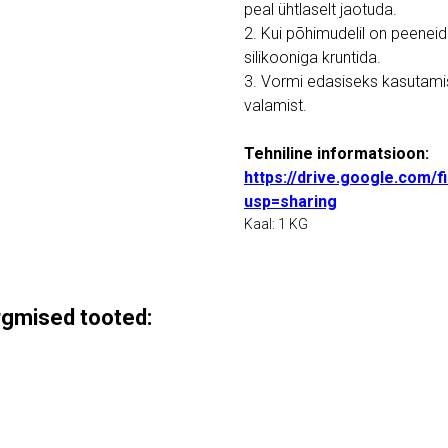
peal ühtlaselt jaotuda.
2. Kui põhimudelil on peeneid 
silikooniga kruntida.
3. Vormi edasiseks kasutami
valamist.
Tehniline informatsioon:
https://drive.google.com
usp=sharing
Kaal: 1 KG
ärgmised tooted: