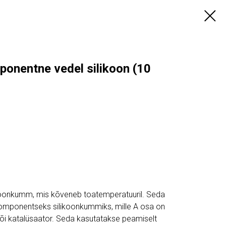
nentne vedel silikoon (10
ikoonkumm, mis kõveneb toatemperatuuril. Seda
komponentseks silikoonkummiks, mille A osa on
või katalüsaator. Seda kasutatakse peamiselt