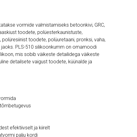
atakse vormide valmistamiseks betoonkivi, GRC,
laaskiust toodete, polüesterkaunistuste,
polüresiinist toodete, polüuretaani, pronksi, vaha,
te jaoks. PLS-510 silikoonkumm on omamoodi
ikoon, mis sobib väikeste detailidega väikeste
uline detailsete vaigust toodete, küünalde ja
 vormida
a tõmbetugevus
st efektiivselt ja kiirelt
tvormi palju kordi