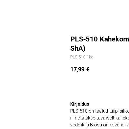
PLS-510 Kahekompo
ShA)
PLS-510-1kg
17,99
€
Lisa ostukorvi
Kirjeldus
PLS-510 on teatud tüüpi sil
nimetatakse tavaliselt kahe
vedelik ja B osa on kõvendi 