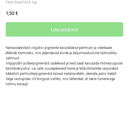
Flesh blue-F424- 5gr
1,50
€
Lisa ostukorvi
Nanoosakestest vilgukivi pigmente kasutatakse pärlmutri ja vikerkaare
efektide loomiseks, mis jäljendavad kivide ja kaljumoodustiste loomulikku
välimust.
Vilgupulbri pulberpigmendid sädelevad ja neid saab kasutada mitmesuguste
käsitööde puhul. Lai valik suurepäraseid toone ja kõikvõimalikke varjundeid.
Metallist pärlmutterpigmendid loovad metalse efekti, olemata päris metall.
Väga vastupidav UV-kiirguse suhtes, mis tähendab, et see ei tumene ega
tuhmu kunagi!