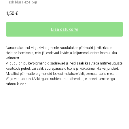
Flesh blue-F424- 5gr
1,50
€
Lisa ostukorvi
Nanoosakestest vilgukivi pigmente kasutatakse pärlmutri ja vikerkaare
efektide loomiseks, mis jäljendavad kivide ja kaljumoodustiste loomulikku
välimust.
Vilgupulbri pulberpigmendid sädelevad ja neid saab kasutada mitmesuguste
käsitööde puhul. Lai valik suurepäraseid toone ja kõikvõimalikke varjundeid.
Metallist pärlmutterpigmendid loovad metalse efekti, olemata päris metall.
Väga vastupidav UV-kiirguse suhtes, mis tähendab, et see ei tumene ega
tuhmu kunagi!