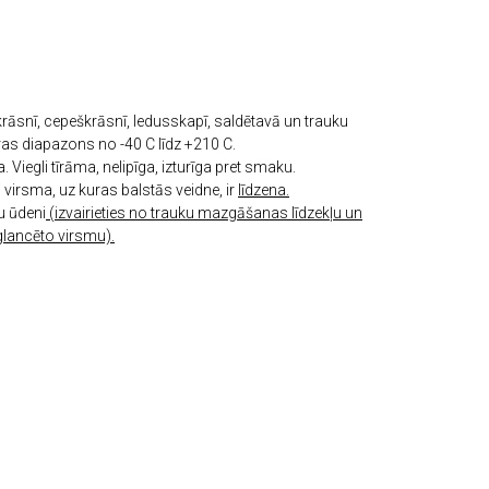
rāsnī, cepeškrāsnī, ledusskapī, saldētavā un trauku
 diapazons no -40 C līdz +210 C.
. Viegli tīrāmа, nelipīgа, izturīga pret smaku.
i virsma, uz kuras balstās veidne, ir
līdzena.
u ūdeni
(izvairieties no trauku mazgāšanas līdzekļu un
glancēto virsmu).