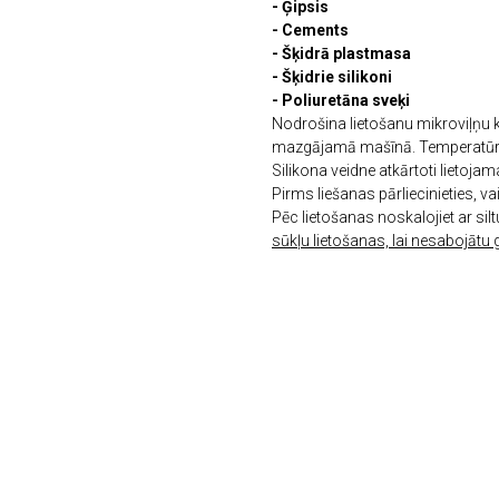
- Ģipsis
- Cements
- Šķidrā plastmasa
- Šķidrie silikoni
- Poliuretāna sveķi
Nodrošina lietošanu mikroviļņu k
mazgājamā mašīnā. Temperatūras
Silikona veidne atkārtoti lietojama
Pirms liešanas pārliecinieties, va
Pēc lietošanas noskalojiet ar silt
sūkļu lietošanas, lai nesabojātu 