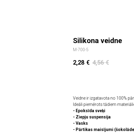
Silikona veidne
M-700-5
2,28
€
4,56
€
PIEVIENOT GROZAM
Veidne ir izgatavota no 100% pārt
Ideāli piemērots tādiem materiāl
- Epoksīda sveķi
- Ziepju suspensija
- Vasks
- Pārtikas maisījumi (šokolāde,