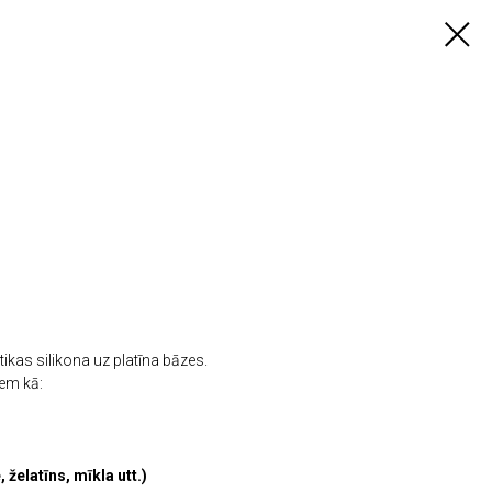
ikas silikona uz platīna bāzes.
iem kā:
 želatīns, mīkla utt.)