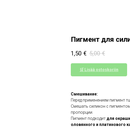
Пигмент для сили
1,50
€
5,00
€
🛒 Lisää ostoskoriin
Смешивание:
Перед применением пигмент т
Смешать силикон с пигментом 
пропорции.
Пигмент подходит
для окраши
оловянного и платинового к