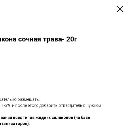
кона сочная трава- 20г
щательно размешать.
1-3%. и после этого добавить отвердитель в нужной
вания всех типов жидких силиконов (на базе
атализаторов).