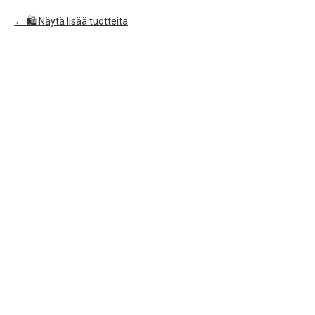
🛍️ Näytä lisää tuotteita