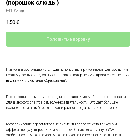
(порошок слюды)
F410A- 5gr
1,50
€
Положить в корзину
Пигменты состоящие из слюды наночастиц, применяются для создания
перламутровых и радужных эффектов, которые имитируют естественный
вид камня и скальные образований.
Порошковые пигменты из слюды сверкают и могут быть использованы
для широкого спектра ремесленной деятельности. Это дает большие
возможности в выборе оттенков и разного рода переливов в тонах.
Металлические перламутровые пигменты создают металлический
эффект, не будучи реальным металлом. Он имеет отличную УФ-
стабильность, что означает, что она никогда не тускнеет и не выцветает.!