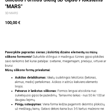
"MARS"
3D-MARS
100,00
€
Įdėti į krepšelį
Paverpkite paprastas sienas į išskirtinį dizaino elementą su mūsų
silikono formomis!
Sukurkite stilingus ir madingus tūrines gipso plokštes
savo rankomis bet kuriai patalpai: svetainei, miegamajam, priešėjui, virtuvei ar
biurui.
Mūsų silikono formų privalumai:
Aukštas detališkumas:
Idealų sudėtingos tekstūros (betonas,
akmuo, medis) perteikimas. Aiškios ir aštrūs kiekvieno elemento
linijos.
Patvarus ir lankstus silikonas:
Formos lengvai atsiskiria nuo
sukietėjusio gipso be pažeidimų. Tarnavimo laikas - nuo 50 iki 100 ar
daugiau liejimų.
Pinigų sutaupymas:
Viena forma leidžia pagaminti dešimtis plokščių
už medžiagų kainą. Gatavo dekoro kaina bus 3-5 kartus mažesnė nei