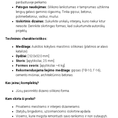
parduotuvėje perkamo.
Patogus naudojimas:
Silikono lankstumas ir tamprumas užtikrina
lengvą gatavo gaminio išgavimą. Tinka gipsui, betonui,
polimerbetoniui, vaškui, muilui.
Išskirtinis dizainas:
Sukurkite unikalų interjerą, kurio niekur kitur
nerasite. Derinkite skirtingas formas, kad sukurtumėte autorišką
projektą.
Techninės charakteristikos:
Medžiaga:
Aukštos kokybės maistinis silikonas (platinos ar alavo
katalizė).
Dydžiai:
[ 520x520 mm].
Storis:
[apytiksliai, 25 mm].
Formos svoris:
[apytiksliai ~4 kg].
Rekomenduojama liejimo medžiaga:
gipsas (ГФ-10, Г-16),
cemento mišiniai, architektūrinis betonas.
Kas įeina į komplektą?
Jūsų pasirinkto dizaino silikono forma.
Kam skirta ši prekė?
Privatiems meistrams ir interjero dizaineriams.
Statybų brigadoms, užsiimančioms išskirtine apdaila.
Visiems, kurie mėgsta remontuoti savo rankomis ir nori sutaupyti.