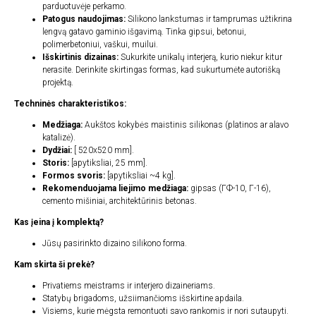
parduotuvėje perkamo.
Patogus naudojimas:
Silikono lankstumas ir tamprumas užtikrina
lengvą gatavo gaminio išgavimą. Tinka gipsui, betonui,
polimerbetoniui, vaškui, muilui.
Išskirtinis dizainas:
Sukurkite unikalų interjerą, kurio niekur kitur
nerasite. Derinkite skirtingas formas, kad sukurtumėte autorišką
projektą.
Techninės charakteristikos:
Medžiaga:
Aukštos kokybės maistinis silikonas (platinos ar alavo
katalizė).
Dydžiai:
[ 520x520 mm].
Storis:
[apytiksliai, 25 mm].
Formos svoris:
[apytiksliai ~4 kg].
Rekomenduojama liejimo medžiaga:
gipsas (ГФ-10, Г-16),
cemento mišiniai, architektūrinis betonas.
Kas įeina į komplektą?
Jūsų pasirinkto dizaino silikono forma.
Kam skirta ši prekė?
Privatiems meistrams ir interjero dizaineriams.
Statybų brigadoms, užsiimančioms išskirtine apdaila.
Visiems, kurie mėgsta remontuoti savo rankomis ir nori sutaupyti.