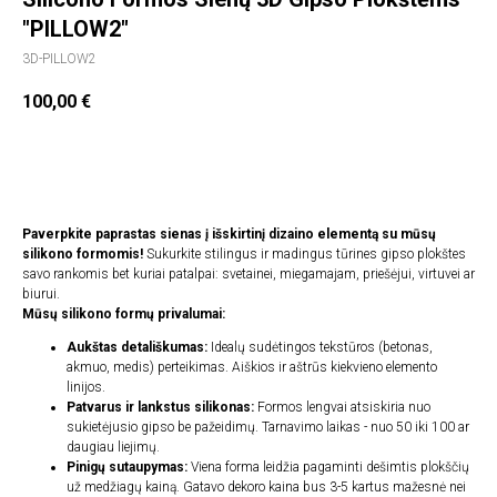
"PILLOW2"
3D-PILLOW2
100,00
€
Įdėti į krepšelį
Paverpkite paprastas sienas į išskirtinį dizaino elementą su mūsų
silikono formomis!
Sukurkite stilingus ir madingus tūrines gipso plokštes
savo rankomis bet kuriai patalpai: svetainei, miegamajam, priešėjui, virtuvei ar
biurui.
Mūsų silikono formų privalumai:
Aukštas detališkumas:
Idealų sudėtingos tekstūros (betonas,
akmuo, medis) perteikimas. Aiškios ir aštrūs kiekvieno elemento
linijos.
Patvarus ir lankstus silikonas:
Formos lengvai atsiskiria nuo
sukietėjusio gipso be pažeidimų. Tarnavimo laikas - nuo 50 iki 100 ar
daugiau liejimų.
Pinigų sutaupymas:
Viena forma leidžia pagaminti dešimtis plokščių
už medžiagų kainą. Gatavo dekoro kaina bus 3-5 kartus mažesnė nei