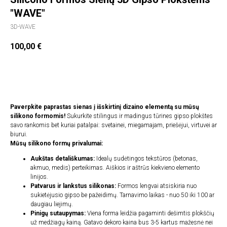
"WAVE"
3D-WAVE
100,00
€
Įdėti į krepšelį
Paverpkite paprastas sienas į išskirtinį dizaino elementą su mūsų
silikono formomis!
Sukurkite stilingus ir madingus tūrines gipso plokštes
savo rankomis bet kuriai patalpai: svetainei, miegamajam, priešėjui, virtuvei ar
biurui.
Mūsų silikono formų privalumai:
Aukštas detališkumas:
Idealų sudėtingos tekstūros (betonas,
akmuo, medis) perteikimas. Aiškios ir aštrūs kiekvieno elemento
linijos.
Patvarus ir lankstus silikonas:
Formos lengvai atsiskiria nuo
sukietėjusio gipso be pažeidimų. Tarnavimo laikas - nuo 50 iki 100 ar
daugiau liejimų.
Pinigų sutaupymas:
Viena forma leidžia pagaminti dešimtis plokščių
už medžiagų kainą. Gatavo dekoro kaina bus 3-5 kartus mažesnė nei