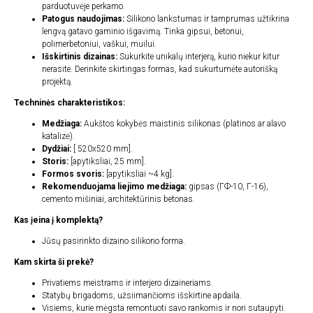
parduotuvėje perkamo.
Patogus naudojimas:
Silikono lankstumas ir tamprumas užtikrina
lengvą gatavo gaminio išgavimą. Tinka gipsui, betonui,
polimerbetoniui, vaškui, muilui.
Išskirtinis dizainas:
Sukurkite unikalų interjerą, kurio niekur kitur
nerasite. Derinkite skirtingas formas, kad sukurtumėte autorišką
projektą.
Techninės charakteristikos:
Medžiaga:
Aukštos kokybės maistinis silikonas (platinos ar alavo
katalizė).
Dydžiai:
[ 520x520 mm].
Storis:
[apytiksliai, 25 mm].
Formos svoris:
[apytiksliai ~4 kg].
Rekomenduojama liejimo medžiaga:
gipsas (ГФ-10, Г-16),
cemento mišiniai, architektūrinis betonas.
Kas įeina į komplektą?
Jūsų pasirinkto dizaino silikono forma.
Kam skirta ši prekė?
Privatiems meistrams ir interjero dizaineriams.
Statybų brigadoms, užsiimančioms išskirtine apdaila.
Visiems, kurie mėgsta remontuoti savo rankomis ir nori sutaupyti.