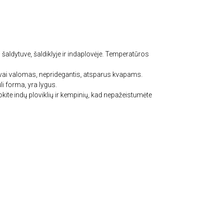
šaldytuve, šaldiklyje ir indaplovėje. Temperatūros
gvai valomas, nepridegantis, atsparus kvapams.
uli forma, yra lygus.
ite indų ploviklių ir kempinių, kad nepažeistumėte