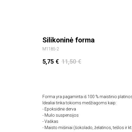
Silikoninė forma
M1185-2
5,75
€
11,50
€
Įdėti į krepšelį
Forma yra pagaminta iš 100 % maistinio platino
Idealiai tinka tokioms medžiagoms kaip:
- Epoksidinė derva
- Muilo suspensijos
- Vaškas
- Maisto mišiniai (šokolado, želatinos, tešlos ir kt