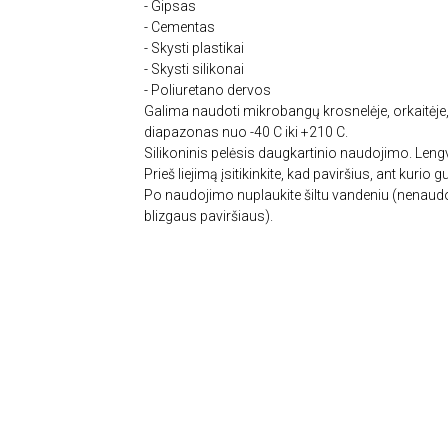
- Gipsas
- Cementas
- Skysti plastikai
- Skysti silikonai
- Poliuretano dervos
Galima naudoti mikrobangų krosnelėje, orkaitėje, 
diapazonas nuo -40 C iki +210 C.
Silikoninis pelėsis daugkartinio naudojimo. Len
Prieš liejimą įsitikinkite, kad paviršius, ant kurio g
Po naudojimo nuplaukite šiltu vandeniu (nenaudok
blizgaus paviršiaus).