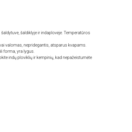
šaldytuve, šaldiklyje ir indaplovėje. Temperatūros
gvai valomas, nepridegantis, atsparus kvapams.
uli forma, yra lygus.
ite indų ploviklių ir kempinių, kad nepažeistumėte