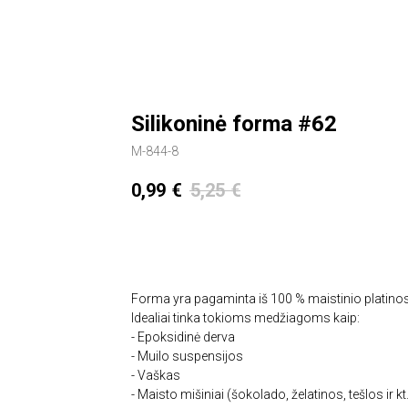
Silikoninė forma #62
M-844-8
0,99
€
5,25
€
Įdėti į krepšelį
Forma yra pagaminta iš 100 % maistinio platino
Idealiai tinka tokioms medžiagoms kaip:
- Epoksidinė derva
- Muilo suspensijos
- Vaškas
- Maisto mišiniai (šokolado, želatinos, tešlos ir kt