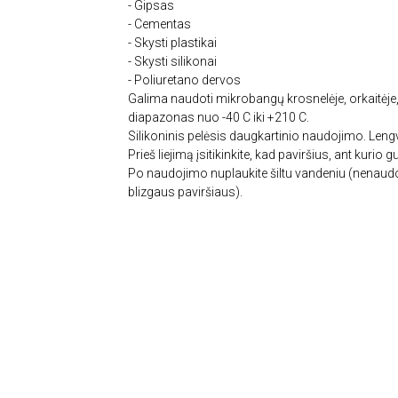
- Gipsas
- Cementas
- Skysti plastikai
- Skysti silikonai
- Poliuretano dervos
Galima naudoti mikrobangų krosnelėje, orkaitėje, 
diapazonas nuo -40 C iki +210 C.
Silikoninis pelėsis daugkartinio naudojimo. Len
Prieš liejimą įsitikinkite, kad paviršius, ant kurio g
Po naudojimo nuplaukite šiltu vandeniu (nenaudok
blizgaus paviršiaus).