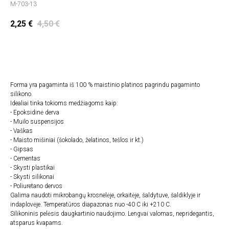
M-703-13
2,25
€
4,50
€
Įdėti į krepšelį
Forma yra pagaminta iš 100 % maistinio platinos pagrindu pagaminto
silikono.
Idealiai tinka tokioms medžiagoms kaip:
- Epoksidinė derva
- Muilo suspensijos
- Vaškas
- Maisto mišiniai (šokolado, želatinos, tešlos ir kt.)
- Gipsas
- Cementas
- Skysti plastikai
- Skysti silikonai
- Poliuretano dervos
Galima naudoti mikrobangų krosnelėje, orkaitėje, šaldytuve, šaldiklyje ir
indaplovėje. Temperatūros diapazonas nuo -40 C iki +210 C.
Silikoninis pelėsis daugkartinio naudojimo. Lengvai valomas, nepridegantis,
atsparus kvapams.