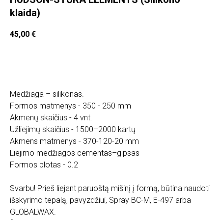
klaida)
45,00
€
Įdėti į krepšelį
Medžiaga – silikonas.
Formos matmenys - 350 - 250 mm
Akmenų skaičius - 4 vnt.
Užliejimų skaičius - 1500–2000 kartų
Akmens matmenys - 370-120-20 mm
Liejimo medžiagos cementas–gipsas
Formos plotas - 0.2
Svarbu! Prieš liejant paruoštą mišinį į formą, būtina naudoti
išskyrimo tepalą, pavyzdžiui, Spray BC-M, E-497 arba
GLOBALWAX.