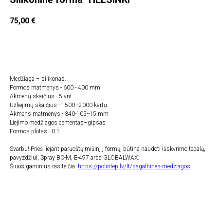
75,00
€
Įdėti į krepšelį
Medžiaga – silikonas.
Formos matmenys - 600 - 400 mm
Akmenų skaičius - 5 vnt.
Užliejimų skaičius - 1500–2000 kartų
Akmens matmenys - 340-105--15 mm
Liejimo medžiagos cementas–gipsas
Formos plotas - 0.1
Svarbu! Prieš liejant paruoštą mišinį į formą, būtina naudoti išskyrimo tepalą,
pavyzdžiui, Spray BC-M, E-497 arba GLOBALWAX.
Šiuos gaminius rasite čia:
https://polistep.lv/lt/pagalbines-medziagos