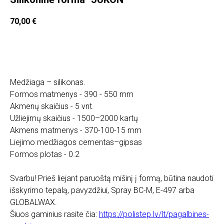
70,00
€
Įdėti į krepšelį
Medžiaga – silikonas.
Formos matmenys - 390 - 550 mm
Akmenų skaičius - 5 vnt.
Užliejimų skaičius - 1500–2000 kartų
Akmens matmenys - 370-100-15 mm
Liejimo medžiagos cementas–gipsas
Formos plotas - 0.2
Svarbu! Prieš liejant paruoštą mišinį į formą, būtina naudoti
išskyrimo tepalą, pavyzdžiui, Spray BC-M, E-497 arba
GLOBALWAX.
Šiuos gaminius rasite čia:
https://polistep.lv/lt/pagalbines-