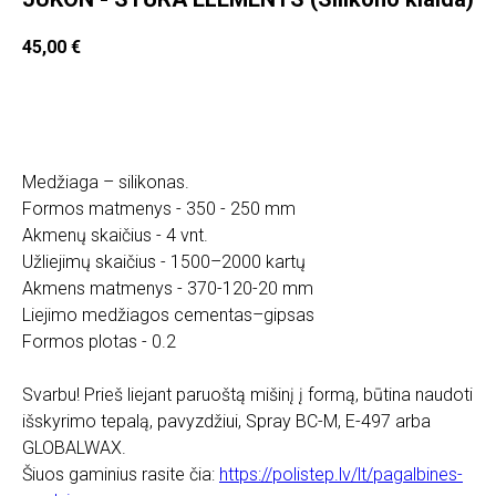
45,00
€
Įdėti į krepšelį
Medžiaga – silikonas.
Formos matmenys - 350 - 250 mm
Akmenų skaičius - 4 vnt.
Užliejimų skaičius - 1500–2000 kartų
Akmens matmenys - 370-120-20 mm
Liejimo medžiagos cementas–gipsas
Formos plotas - 0.2
Svarbu! Prieš liejant paruoštą mišinį į formą, būtina naudoti
išskyrimo tepalą, pavyzdžiui, Spray BC-M, E-497 arba
GLOBALWAX.
Šiuos gaminius rasite čia:
https://polistep.lv/lt/pagalbines-