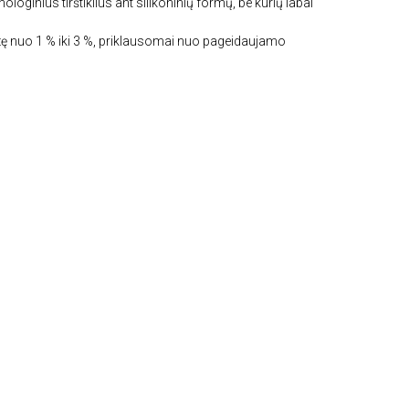
echnologinius tirštiklius ant silikoninių formų, be kurių labai
ozę nuo 1 % iki 3 %, priklausomai nuo pageidaujamo