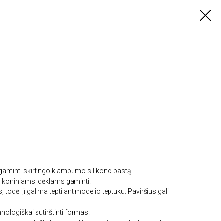
agaminti skirtingo klampumo silikono pastą!
silikoniniams įdėklams gaminti.
, todėl jį galima tepti ant modelio teptuku. Paviršius gali
nologiškai sutirštinti formas.