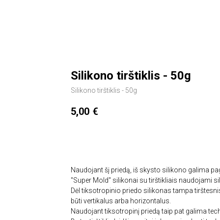
Silikono tirštiklis - 50g
Silikono tirštiklis - 50g
5,00
€
Įdėti į krepšelį
Naudojant šį priedą, iš skysto silikono galima p
"Super Mold" silikonai su tirštikliais naudojami 
Dėl tiksotropinio priedo silikonas tampa tirštesnis
būti vertikalus arba horizontalus.
Naudojant tiksotropinį priedą taip pat galima tech