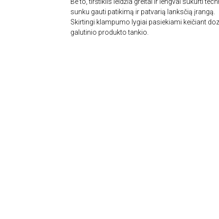
Be to, tirštiklis leidžia greitai ir lengvai sukurti t
sunku gauti patikimą ir patvarią lanksčią įrangą.
Skirtingi klampumo lygiai pasiekiami keičiant d
galutinio produkto tankio.