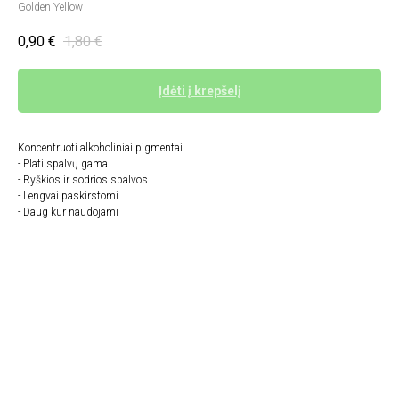
Golden Yellow
0,90
€
1,80
€
Įdėti į krepšelį
Koncentruoti alkoholiniai pigmentai.
- Plati spalvų gama
- Ryškios ir sodrios spalvos
- Lengvai paskirstomi
- Daug kur naudojami