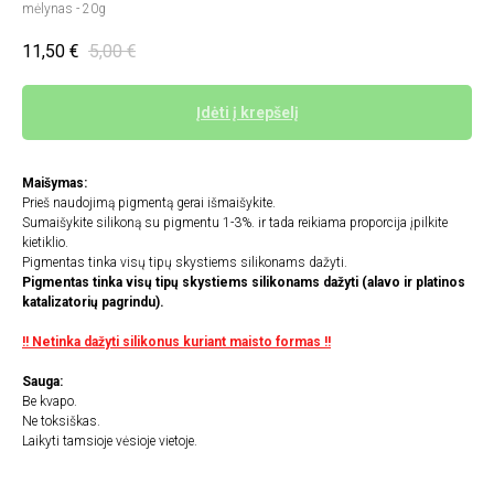
mėlynas - 20g
11,50
€
5,00
€
Įdėti į krepšelį
Maišymas:
Prieš naudojimą pigmentą gerai išmaišykite.
Sumaišykite silikoną su pigmentu 1-3%. ir tada reikiama proporcija įpilkite
kietiklio.
Pigmentas tinka visų tipų skystiems silikonams dažyti.
Pigmentas tinka visų tipų skystiems silikonams dažyti (alavo ir platinos
katalizatorių pagrindu).
!! Netinka dažyti silikonus kuriant maisto formas !!
Sauga:
Be kvapo.
Ne toksiškas.
Laikyti tamsioje vėsioje vietoje.