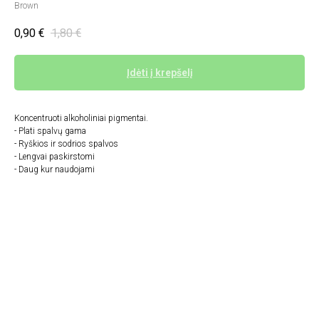
Brown
0,90
€
1,80
€
Įdėti į krepšelį
Koncentruoti alkoholiniai pigmentai.
- Plati spalvų gama
- Ryškios ir sodrios spalvos
- Lengvai paskirstomi
- Daug kur naudojami