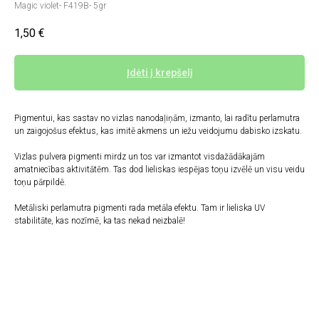
Magic violet- F419B- 5gr
1,50
€
Įdėti į krepšelį
Pigmentui, kas sastav no vizlas nanodaļiņām, izmanto, lai radītu perlamutra
un zaigojošus efektus, kas imitē akmens un iežu veidojumu dabisko izskatu.
Vizlas pulvera pigmenti mirdz un tos var izmantot visdažādākajām
amatniecības aktivitātēm. Tas dod lieliskas iespējas toņu izvēlē un visu veidu
toņu pārpildē.
Metāliski perlamutra pigmenti rada metāla efektu. Tam ir lieliska UV
stabilitāte, kas nozīmē, ka tas nekad neizbalē!