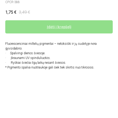
CPCR-388
1,75
€
3,49
€
Įdėti į krepšelį
Fluorescenciniai miltelių pigmentai – netoksiški ir jų sudėtyje nėra
gyvsidabrio.
· Spalvingi dienos šviesoje.
· Įkraunami UV spinduliuotės.
· Ryškiai šviečia ilgą laiką nesant šviesos.
* Pigmento spalva nuotraukoje gali šiek tiek skirtis nuo tikrosios.