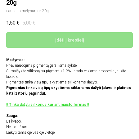
20g
dangaus mėlynumo - 20g
1,50
€
5,00
€
Įdėti į krepšelį
Maišymas:
Prieš naudojimą pigmentą gerai išmaišykite.
Sumaišykite silikoną su pigmentu 1-3%. ir tada reikiama proporcija įpilkite
kietiklio.
Pigmentas tinka visų tipų skystiems silikonams dažyti.
Pigmentas tinka visų tipų skystiems silikonams dažyti (alavo ir platinos
katalizatorių pagrindu).
!! Tinka dažyti silikonus kuriant maisto formas !!
Sauga:
Be kvapo.
Ne toksiškas.
Laikyti tamsioje vėsioje vietoje.