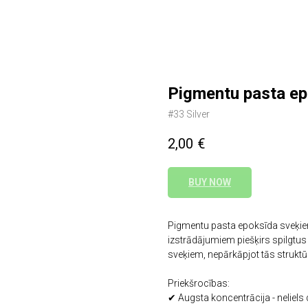
Pigmentu pasta e
#33 Silver
2,00
€
BUY NOW
Pigmentu pasta epoksīda sveķiem
izstrādājumiem piešķirs spilgtus
sveķiem, nepārkāpjot tās strukt
Priekšrocības:
✔ Augsta koncentrācija - neliels