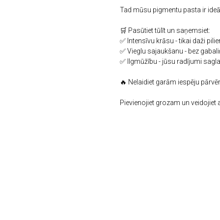
Tad mūsu pigmentu pasta ir ideāl
🛒 Pasūtiet tūlīt un saņemsiet:
✅ Intensīvu krāsu - tikai daži pi
✅ Vieglu sajaukšanu - bez gabal
✅ Ilgmūžību - jūsu radījumi sag
🔥 Nelaidiet garām iespēju pārv
Pievienojiet grozam un veidojiet a