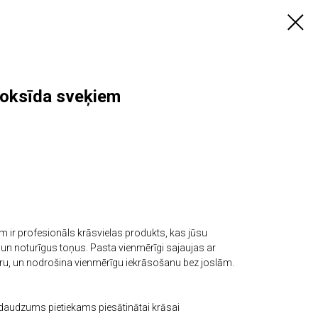
poksīda sveķiem
 ir profesionāls krāsvielas produkts, kas jūsu
 un noturīgus toņus. Pasta vienmērīgi sajaujas ar
ūru, un nodrošina vienmērīgu iekrāsošanu bez joslām.
 daudzums pietiekams piesātinātai krāsai