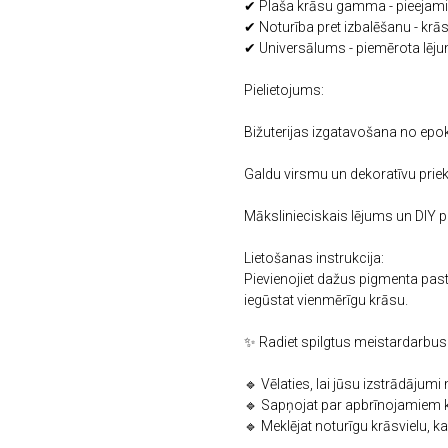
✔ Plaša krāsu gamma - pieejami 
✔ Noturība pret izbalēšanu - krās
✔ Universālums - piemērota lēju
Pielietojums:
Bižuterijas izgatavošana no epo
Galdu virsmu un dekoratīvu prie
Mākslinieciskais lējums un DIY pr
Lietošanas instrukcija:
Pievienojiet dažus pigmenta past
iegūstat vienmērīgu krāsu.
✨ Radiet spilgtus meistardarbus
🔹 Vēlaties, lai jūsu izstrādājum
🔹 Sapņojat par apbrīnojamiem 
🔹 Meklējat noturīgu krāsvielu, k