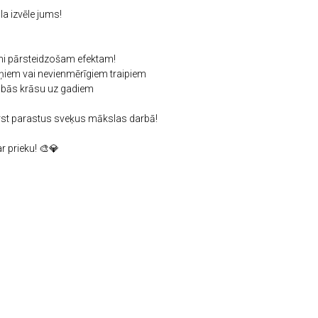
a izvēle jums!
lieni pārsteidzošam efektam!
iņiem vai nevienmērīgiem traipiem
labās krāsu uz gadiem
ērst parastus sveķus mākslas darbā!
r prieku! 🎨💎