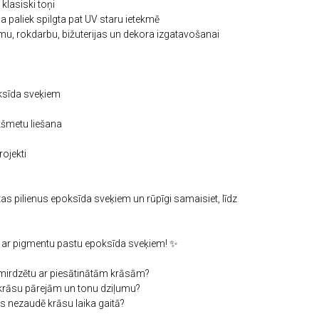
klasiski toņi
a paliek spilgta pat UV staru ietekmē
mu, rokdarbu, bižuterijas un dekora izgatavošanai
ksīda sveķiem
kšmetu liešana
ojekti
as pilienus epoksīda sveķiem un rūpīgi samaisiet, līdz
 ar pigmentu pastu epoksīda sveķiem! ✨
i mirdzētu ar piesātinātām krāsām?
krāsu pārejām un tonu dziļumu?
as nezaudē krāsu laika gaitā?