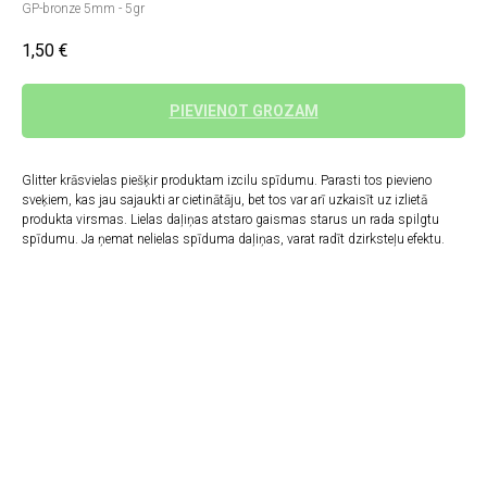
GP-bronze 5mm - 5gr
1,50
€
PIEVIENOT GROZAM
Glitter krāsvielas piešķir produktam izcilu spīdumu. Parasti tos pievieno
sveķiem, kas jau sajaukti ar cietinātāju, bet tos var arī uzkaisīt uz izlietā
produkta virsmas. Lielas daļiņas atstaro gaismas starus un rada spilgtu
spīdumu. Ja ņemat nelielas spīduma daļiņas, varat radīt dzirksteļu efektu.