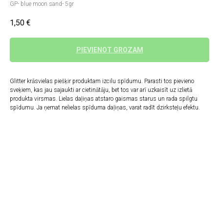
GP- blue moon sand- 5gr
1,50
€
PIEVIENOT GROZAM
Glitter krāsvielas piešķir produktam izcilu spīdumu. Parasti tos pievieno
sveķiem, kas jau sajaukti ar cietinātāju, bet tos var arī uzkaisīt uz izlietā
produkta virsmas. Lielas daļiņas atstaro gaismas starus un rada spilgtu
spīdumu. Ja ņemat nelielas spīduma daļiņas, varat radīt dzirksteļu efektu.