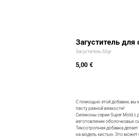
Загуститель для 
Загуститель-50gr
5,00
€
Добавить в корзину
С помощью этой добавки, вы 
пасту разной вязкости!
Силиконы серии Super Mold с
изготовлении оболочковых с
Тиксотропная добавка делает 
на модель кистью. Это может 