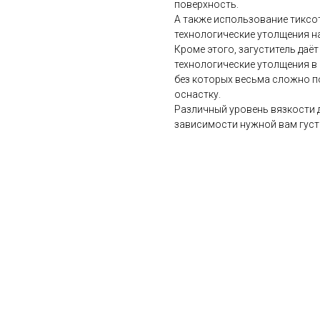
поверхность.
А также использование тиксо
технологические утолщения н
Кроме этого, загуститель да
технологические утолщения 
без которых весьма сложно 
оснастку.
Различный уровень вязкости д
зависимости нужной вам густ