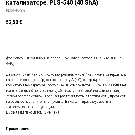
катализаторе. PLS-540 (40 ShA)
PLS-540-3кг
52,50
€
Добавить в корзину
Формовочный силикон на оловянном катализаторе. SUPER MOLD (PLS
-540)
Двухкомпонентная силиконовая резина: жидкий силикон и отвердитель
на основе олова ,с твёрдостью по Шору А (40), отверждается при
комнатной температуре , соотношение компонентов 100% :1,2%.Обладает
исключительной текучестью, удобством и простотой использования,
лёгкой расформовкой. Хорошая растяжимость, эластичность, прочность
на раздир, незначительная усадка. Высокая тиражируемость и
долговечность эксплуатации.
Высылаем пакоматом Омнивиа
Применение