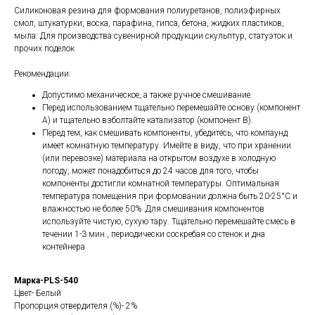
Силиконовая резина для формования полиуретанов, полиэфирных
смол, штукатурки, воска, парафина, гипса, бетона, жидких пластиков,
мыла. Для производства сувенирной продукции скульптур, статуэток и
прочих поделок
Рекомендации:
Допустимо механическое, а также ручное смешивание.
Перед использованием тщательно перемешайте основу (компонент
А) и тщательно взболтайте катализатор (компонент В).
Перед тем, как смешивать компоненты, убедитесь, что компаунд
имеет комнатную температуру. Имейте в виду, что при хранении
(или перевозке) материала на открытом воздухе в холодную
погоду, может понадобиться до 24 часов для того, чтобы
компоненты достигли комнатной температуры. Оптимальная
температура помещения при формовании должна быть 20-25°C и
влажностью не более 50% .Для смешивания компонентов
используйте чистую, сухую тару. Тщательно перемешайте смесь в
течении 1-3 мин., периодически соскребая со стенок и дна
контейнера
Марка-PLS-540
Цвет- Белый
Пропорция отвердителя (%)- 2%