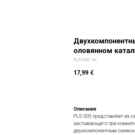
Двухкомпонентн
оловянном катали
PLS-505-1кг
17,99
€
Добавить в корзину
Описание
PLS-505 представляет из с
застывающего при комнатн
двухкомпонентным силиконо