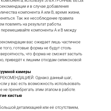
а компонента, используя ЭЛЕКТРОННЫЕ ВЕСЫ.
рекомендации и в случае добавления
ичества компонента А или В, время жизни,
еняться. Так же несоблюдение правила
м повлиять на результат работы.
о перемешивайте компоненты А и В между
рекомендации вас ожидает лишь частичное
е того, готовые формы не будут столь
 вероятность, что форма не сможет застыть
нно, приведёт к лишним отходам силиконовой
акуумной камеры
ь РЕКОМЕНДАЦИЕЙ. Однако данный шаг,
 если у вас есть возможность использовать
е не пренебрегать этим этапом в работе.
ытие кистью
большой детализацией или её отсутствием,