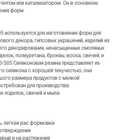
гентом или катализатором. Он в основном
ения форм.
5 используется для изготовления форм для
сового декора, гипсовых украшений, изделий из
ого декорирования, ненасыщенных смоляных
елок, полиуретана, бронзы, воска, свечей, и
S-505 Силиконовая резина представляет из
го силикона с хорошей текучестью, она
ьшого размера продуктов с мелкой
остребован для производства
 поделок, свечей и мыла.
ь, легкая рас формовка
 отверждения
азрыв и на растяжение