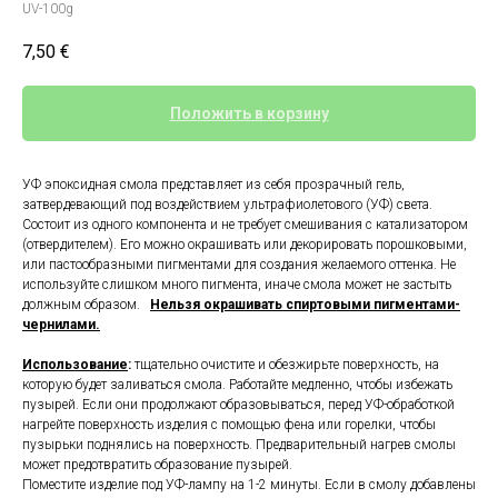
UV-100g
7,50
€
Положить в корзину
УФ эпоксидная смола представляет из себя прозрачный гель,
затвердевающий под воздействием ультрафиолетового (УФ) света.
Состоит из одного компонента и не требует смешивания с катализатором
(отвердителем). Его можно окрашивать или декорировать порошковыми,
или пастообразными пигментами для создания желаемого оттенка. Не
используйте слишком много пигмента, иначе смола может не застыть
должным образом.
Нельзя окрашивать спиртовыми пигментами-
чернилами.
Использование
:
тщательно очистите и обезжирьте поверхность, на
которую будет заливаться смола. Работайте медленно, чтобы избежать
пузырей. Если они продолжают образовываться, перед УФ-обработкой
нагрейте поверхность изделия с помощью фена или горелки, чтобы
пузырьки поднялись на поверхность. Предварительный нагрев смолы
может предотвратить образование пузырей.
Поместите изделие под УФ-лампу на 1-2 минуты. Если в смолу добавлены