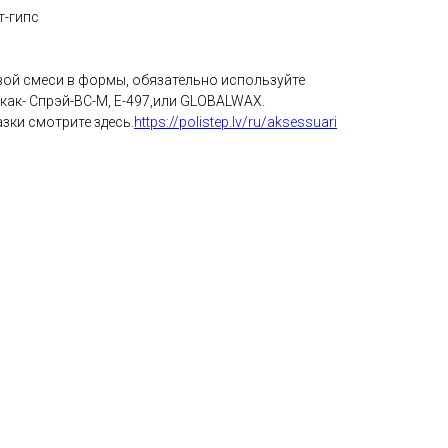
т-гипс
вой смеси в формы, обязательно используйте
 как- Спрэй-ВС-М, E-497,или GLOBALWAX.
зки смотрите здесь.
https://polistep.lv/ru/aksessuari