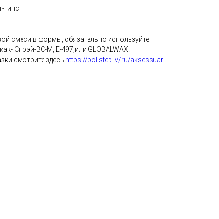
т-гипс
вой смеси в формы, обязательно используйте
 как- Спрэй-ВС-М, E-497,или GLOBALWAX.
зки смотрите здесь.
https://polistep.lv/ru/aksessuari