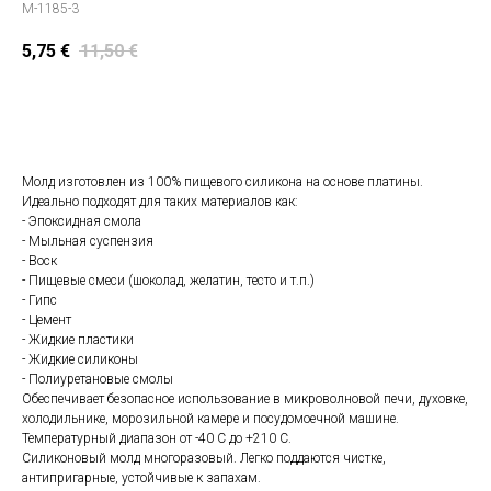
M-1185-3
5,75
€
11,50
€
Положить в корзину
Молд изготовлен из 100% пищевого силикона на основе платины.
Идеально подходят для таких материалов как:
- Эпоксидная смола
- Мыльная суспензия
- Воск
- Пищевые смеси (шоколад, желатин, тесто и т.п.)
- Гипс
- Цемент
- Жидкие пластики
- Жидкие силиконы
- Полиуретановые смолы
Обеспечивает безопасное использование в микроволновой печи, духовке,
холодильнике, морозильной камере и посудомоечной машине.
Температурный диапазон от -40 С до +210 С.
Силиконовый молд многоразовый. Легко поддаются чистке,
антипригарные, устойчивые к запахам.