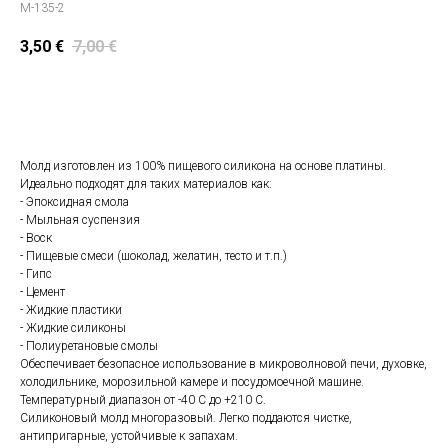
M-135-2
3,50
€
7,00
€
Положить в корзину
Молд изготовлен из 100% пищевого силикона на основе платины.
Идеально подходят для таких материалов как:
- Эпоксидная смола
- Мыльная суспензия
- Воск
- Пищевые смеси (шоколад, желатин, тесто и т.п.)
- Гипс
- Цемент
- Жидкие пластики
- Жидкие силиконы
- Полиуретановые смолы
Обеспечивает безопасное использование в микроволновой печи, духовке,
холодильнике, морозильной камере и посудомоечной машине.
Температурный диапазон от -40 С до +210 С.
Силиконовый молд многоразовый. Легко поддаются чистке,
антипригарные, устойчивые к запахам.