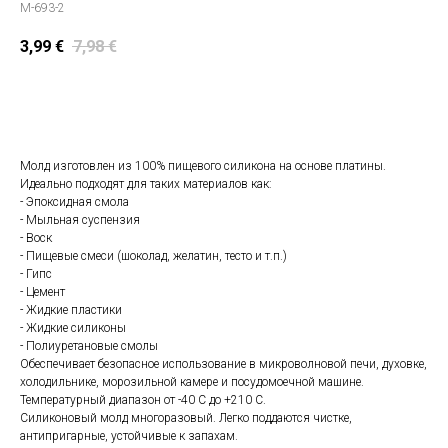
M-693-2
3,99
€
7,98
€
Положить в корзину
Молд изготовлен из 100% пищевого силикона на основе платины.
Идеально подходят для таких материалов как:
- Эпоксидная смола
- Мыльная суспензия
- Воск
- Пищевые смеси (шоколад, желатин, тесто и т.п.)
- Гипс
- Цемент
- Жидкие пластики
- Жидкие силиконы
- Полиуретановые смолы
Обеспечивает безопасное использование в микроволновой печи, духовке,
холодильнике, морозильной камере и посудомоечной машине.
Температурный диапазон от -40 С до +210 С.
Силиконовый молд многоразовый. Легко поддаются чистке,
антипригарные, устойчивые к запахам.