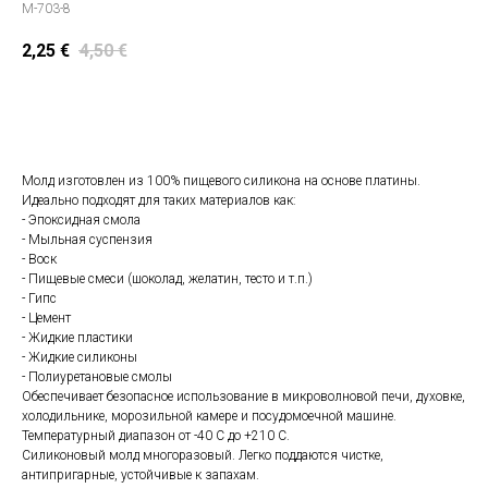
M-703-8
2,25
€
4,50
€
Положить в корзину
Молд изготовлен из 100% пищевого силикона на основе платины.
Идеально подходят для таких материалов как:
- Эпоксидная смола
- Мыльная суспензия
- Воск
- Пищевые смеси (шоколад, желатин, тесто и т.п.)
- Гипс
- Цемент
- Жидкие пластики
- Жидкие силиконы
- Полиуретановые смолы
Обеспечивает безопасное использование в микроволновой печи, духовке,
холодильнике, морозильной камере и посудомоечной машине.
Температурный диапазон от -40 С до +210 С.
Силиконовый молд многоразовый. Легко поддаются чистке,
антипригарные, устойчивые к запахам.