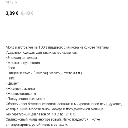
M-12-6
3,09
€
6,18
€
Положить в корзину
Молд изготовлен из 100% пищевого силикона на основе платины.
Идеально подходят для таких материалов как:
- Эпоксидная смола
- Мыльная суспензия
- Воск
- Пищевые смеси (шоколад, желатин, тесто и т.п.)
- Гипс
- Цемент
- Жидкие пластики
- Жидкие силиконы
- Полиуретановые смолы
Обеспечивает безопасное использование в микроволновой печи, духовке,
холодильнике, морозильной камере и посудомоечной машине.
Температурный диапазон от -40 С до +210 С.
Силиконовый молд многоразовый. Легко поддаются чистке,
антипригарные, устойчивые к запахам.