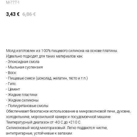
M-777-1
3,43
€
6,86
€
Положить в корзину
Молд изготовлен из 100% пищевого силикона на основе платины.
Идеально подходят для таких материалов как:
- Эпоксидная смола
- Мыльная суспензия
- Воск
- Пищевые смеси (шоколад, желатин, тесто и т.п.)
- Гипс
- Цемент
- Жидкие пластики
- Жидкие силиконы
- Полиуретановые смолы
Обеспечивает безопасное использование в микроволновой печи, духовке,
холодильнике, морозильной камере и посудомоечной машине.
Температурный диапазон от -40 С до +210 С.
Силиконовый молд многоразовый. Легко поддаются чистке,
антипригарные, устойчивые к запахам.