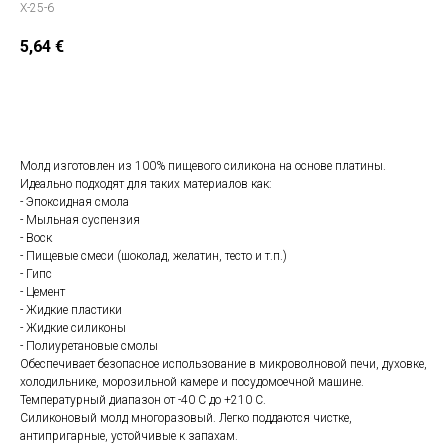
X-25-6
5,64
€
Положить в корзину
Молд изготовлен из 100% пищевого силикона на основе платины.
Идеально подходят для таких материалов как:
- Эпоксидная смола
- Мыльная суспензия
- Воск
- Пищевые смеси (шоколад, желатин, тесто и т.п.)
- Гипс
- Цемент
- Жидкие пластики
- Жидкие силиконы
- Полиуретановые смолы
Обеспечивает безопасное использование в микроволновой печи, духовке,
холодильнике, морозильной камере и посудомоечной машине.
Температурный диапазон от -40 С до +210 С.
Силиконовый молд многоразовый. Легко поддаются чистке,
антипригарные, устойчивые к запахам.