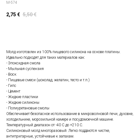
M-574
2,75
€
5,50
€
Положить в корзину
Молд изготовлен из 100% пищевого силикона на основе платины.
Идеально подходят для таких материалов как:
- Эпоксидная смола
- Мыльная суспензия
- Воск
- Пищевые смеси (шоколад, желатин, тесто и т.п.)
- Гипс
- Цемент
- Жидкие пластики
- Жидкие силиконы
- Полиуретановые смолы
Обеспечивает безопасное использование в микроволновой печи, духовке,
холодильнике, морозильной камере и посудомоечной машине.
Температурный диапазон от -40 С до +210 С.
Силиконовый молд многоразовый. Легко поддаются чистке,
антипригарные, устойчивые к запахам.